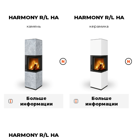
HARMONY R/L HA
HARMONY R/L HA
камень
керамика
Больше
Больше
информации
информации
HARMONY R/L HA