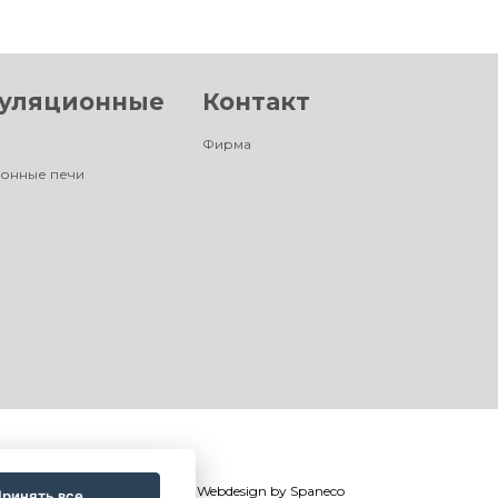
уляционные
Контакт
Фирма
онные печи
©
®
Romotop
2026
|
Webdesign by
Spaneco
ринять все