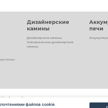
Дизайнерские
Аккум
камины
печи
Дизайнерские камины
Аккумуляци
Электрические дизайнерские
камины
ных топок
почтениями файлов cookie
П