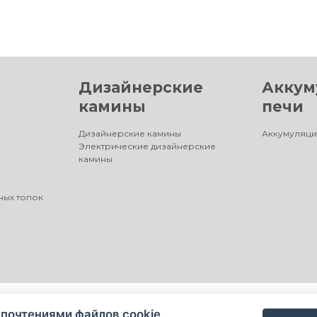
Дизайнерские
Аккум
камины
печи
Дизайнерские камины
Аккумуляци
Электрические дизайнерские
камины
ных топок
почтениями файлов cookie