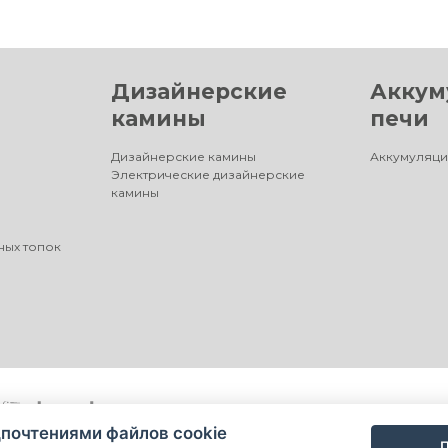
Дизайнерские
Аккум
камины
печи
Дизайнерские камины
Аккумуляци
Электрические дизайнерские
камины
ных топок
почтениями файлов cookie
П