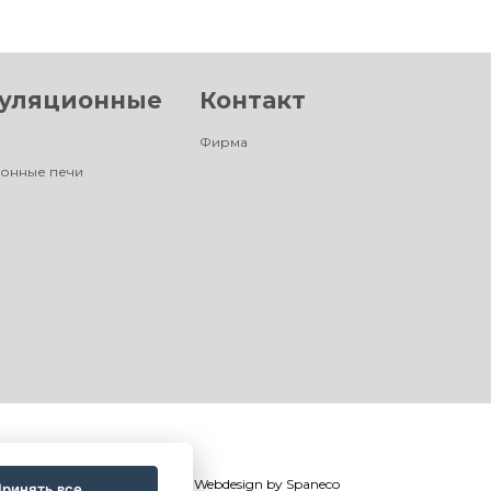
уляционные
Контакт
Фирма
онные печи
©
®
Romotop
2026
|
Webdesign by
Spaneco
ринять все