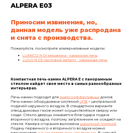
ALPERA E03
Приносим извинения, но,
данная модель уже распродана
и снята с производства.
Пожалуйста, посмотрите альтернативные модели:
LUANCO N 01 керамика - каминная печь
LUGO N 03 листовой металл - каминная печь
Компактная печь-камин ALPERA E с панорамным
стеклом найдет свое место в самых разнообразных
интерьерах.
Печь-камин подходит для
энергоэффективных
домов.
Печь-камин оборудована системой
ЦПВ
– центральной
подачей наружного воздуха. В стандартном варианте
отвод дымовых газов может осуществляться сверху или
сзади. Стекло дверцы омывается благодаря подаче
вторичного воздуха, поэтому загрязнения не оседают на
стекле. Камера сгорания выложена
шамотной плиткой
.
Подачу первичного и вторичного воздуха можно
регулировать
одним элементом управления
. В нижней