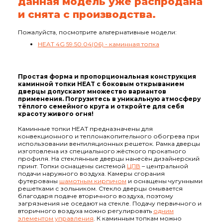
данная модель уже распродана
и снята с производства.
Пожалуйста, посмотрите альтернативные модели:
HEAT 4G 59.50.04(06) - каминная топка
Простая форма и пропорциональная конструкция
каминной топки HEAT с боковым открыванием
дверцы допускают множество вариантов
применения. Погрузитесь в уникальную атмосферу
тёплого семейного круга и откройте для себя
красоту живого огня!
Каминные топки HEAT предназначены для
конвекционного и теплонакопительного обогрева при
использовании вентиляционных решеток. Рамка дверцы
изготовлена из специального жёсткого прокатного
профиля. На стеклянные дверцы нанесён дизайнерский
принт. Топки оснащены системой
ЦПВ
– центральной
подачи наружного воздуха. Камеры сгорания
футерованы
шамотным кирпичом
и оснащены чугунными
решетками с зольником. Стекло дверцы омывается
благодаря подаче вторичного воздуха, поэтому
загрязнения не оседают на стекле. Подачу первичного и
вторичного воздуха можно регулировать
одним
элементом управления
. К каминным топкам можно