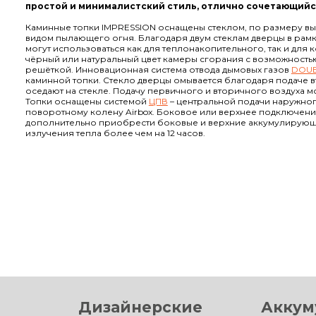
простой и минималистский стиль, отлично сочетающийс
Каминные топки IMPRESSION оснащены стеклом, по размеру в
видом пылающего огня. Благодаря двум стеклам дверцы в рамк
могут использоваться как для теплонакопительного, так и для
чёрный или натуральный цвет камеры сгорания с возможность
решёткой. Инновационная система отвода дымовых газов
DOUB
каминной топки. Стекло дверцы омывается благодаря подаче в
оседают на стекле. Подачу первичного и вторичного воздуха 
Топки оснащены системой
ЦПВ
– центральной подачи наружног
поворотному колену Airbox. Боковое или верхнее подключени
дополнительно приобрести боковые и верхние аккумулирую
излучения тепла более чем на 12 часов.
Дизайнерские
Аккум