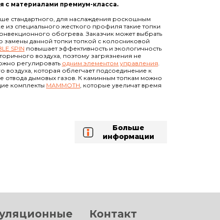
я с материалами премиум-класса.
ыше стандартного, для наслаждения роскошным
е из специального жесткого профиля такие топки
 конвекционного обогрева. Заказчик может выбрать
ю замены данной топки топкой с колосниковой
LE SPIN
повышает эффективность и экологичность
торичного воздуха, поэтому загрязнения не
можно регулировать
одним элементом управления
.
о воздуха, которая облегчает подсоединение к
е отвода дымовых газов. К каминным топкам можно
щие комплекты
MAMMOTH
, которые увеличат время
Больше
информации
уляционные
Контакт