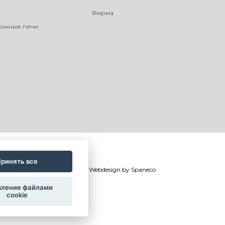
Фирма
онные печи
ринять все
©
®
Romotop
2026
|
Webdesign by
Spaneco
вление файлами
cookie