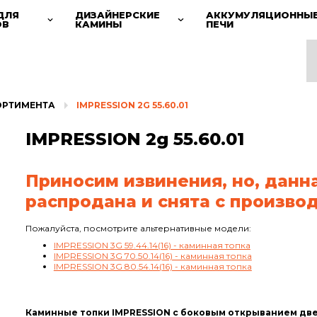
ДЛЯ
ДИЗАЙНЕРСКИЕ
АККУМУЛЯЦИОННЫ
ОВ
КАМИНЫ
ПЕЧИ
ОРТИМЕНТА
IMPRESSION 2G 55.60.01
IMPRESSION 2g 55.60.01
Приносим извинения, но, данн
распродана и снята с производ
Пожалуйста, посмотрите альтернативные модели:
IMPRESSION 3G 59.44.14(16) - каминная топка
IMPRESSION 3G 70.50.14(16) - каминная топка
IMPRESSION 3G 80.54.14(16) - каминная топка
Каминные топки IMPRESSION с боковым открыванием две