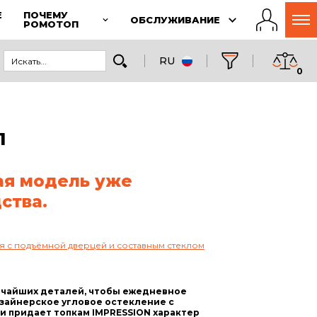
Е
ПОЧЕМУ
ОБСЛУЖИВАНИЕ
РОМОТОП
RU
0
1
ая модель уже
ства.
овая с подъёмной дверцей и составным стеклом
ьчайших деталей, чтобы ежедневное
изайнерское угловое остекление с
 придает топкам IMPRESSION характер