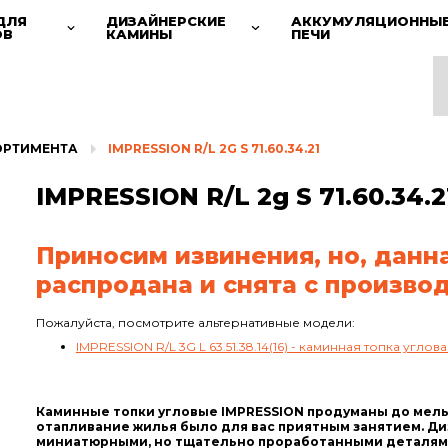
ДЛЯ
ДИЗАЙНЕРСКИЕ
АККУМУЛЯЦИОННЫ
ОВ
КАМИНЫ
ПЕЧИ
ОРТИМЕНТА
IMPRESSION R/L 2G S 71.60.34.21
IMPRESSION R/L 2g S 71.60.34.2
Приносим извинения, но, данн
распродана и снята с производ
Пожалуйста, посмотрите альтернативные модели:
IMPRESSION R/L 3G L 63.51.38.14(16) - каминная топка угл
Каминные топки угловые IMPRESSION продуманы до мел
отапливание жилья было для вас приятным занятием. Д
миниатюрными, но тщательно проработанными деталями