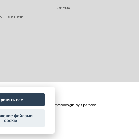
Фирма
онные печи
ринять все
©
®
Romotop
2026
|
Webdesign by
Spaneco
вление файлами
cookie