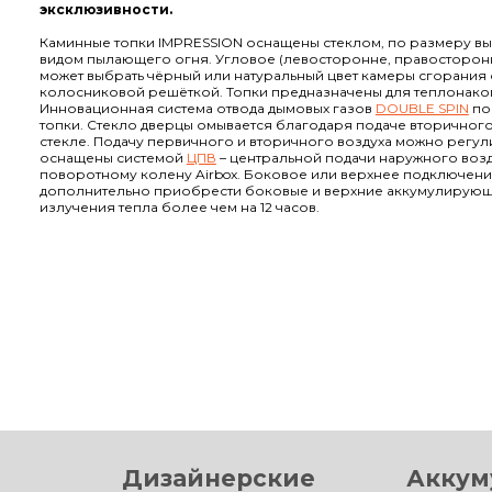
эксклюзивности.
Каминные топки IMPRESSION оснащены стеклом, по размеру в
видом пылающего огня. Угловое (левосторонне, правосторонне
может выбрать чёрный или натуральный цвет камеры сгорания 
колосниковой решёткой. Топки предназначены для теплонако
Инновационная система отвода дымовых газов
DOUBLE SPIN
по
топки. Стекло дверцы омывается благодаря подаче вторичного
стекле. Подачу первичного и вторичного воздуха можно регу
оснащены системой
ЦПВ
– центральной подачи наружного возд
поворотному колену Airbox. Боковое или верхнее подключени
дополнительно приобрести боковые и верхние аккумулирую
излучения тепла более чем на 12 часов.
Дизайнерские
Аккум