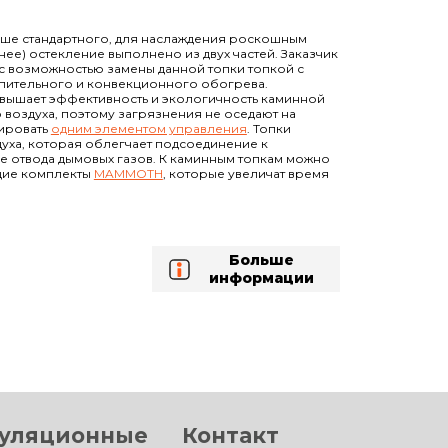
ыше стандартного, для наслаждения роскошным
е) остекление выполнено из двух частей. Заказчик
с возможностью замены данной топки топкой с
пительного и конвекционного обогрева.
вышает эффективность и экологичность каминной
 воздуха, поэтому загрязнения не оседают на
лировать
одним элементом управления
. Топки
уха, которая облегчает подсоединение к
е отвода дымовых газов. К каминным топкам можно
щие комплекты
MAMMOTH
, которые увеличат время
Больше
информации
уляционные
Контакт