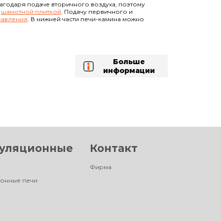
лагодаря подаче вторичного воздуха, поэтому
а
шамотной плиткой
. Подачу первичного и
равления
. В нижней части печи-камина можно
Больше
информации
уляционные
Контакт
Фирма
онные печи