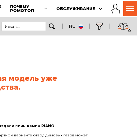
Е
ПОЧЕМУ
ОБСЛУЖИВАНИЕ
РОМОТОП
RU
0
ая модель уже
ства.
здали печь-камин RIANO.
артном варианте отвод дымовых газов может