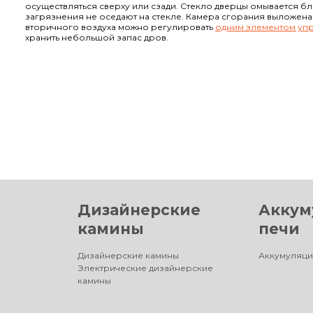
осуществляться сверху или сзади. Стекло дверцы омывается б
загрязнения не оседают на стекле. Камера сгорания выложен
вторичного воздуха можно регулировать
одним элементом уп
хранить небольшой запас дров.
Дизайнерские
Аккум
камины
печи
Дизайнерские камины
Аккумуляци
Электрические дизайнерские
камины