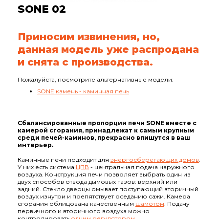
SONE 02
Приносим извинения, но,
данная модель уже распродана
и снята с производства.
Пожалуйста, посмотрите альтернативные модели:
SONE камень - каминная печь
Сбалансированные пропорции печи SONE вместе с
камерой сгорания, принадлежат к самым крупным
среди печей-каминов, прекрасно впишутся в ваш
интерьер.
Каминные печи подходит для
энергосберегающих домов
.
У них есть система
ЦПВ
- центральная подача наружного
воздуха. Конструкция печи позволяет выбрать один из
двух способов отвода дымовых газов: верхний или
задний. Стекло дверцы омывает поступающий вторичный
воздух изнутри и препятствует оседанию сажи. Камера
сгорания облицована качественным
шамотом
. Подачу
первичного и вторичного воздуха можно
контролировать
одним регулятором
.