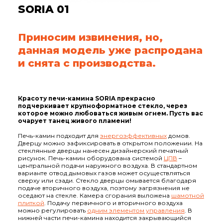
SORIA 01
Приносим извинения, но,
данная модель уже распродана
и снята с производства.
Красоту печи-камина SORIA прекрасно
подчеркивает крупноформатное стекло, через
которое можно любоваться живым огнем. Пусть вас
очарует танец живого пламени!
Печь-камин подходит для
энергоэффективных
домов.
Дверцу можно зафиксировать в открытом положении. На
стеклянные дверцы нанесен дизайнерский печатный
рисунок. Печь-камин оборудована системой
ЦПВ
–
центральной подачи наружного воздуха. В стандартном
варианте отвод дымовых газов может осуществляться
сверху или сзади. Стекло дверцы омывается благодаря
подаче вторичного воздуха, поэтому загрязнения не
оседают на стекле. Камера сгорания выложена
шамотной
плиткой
. Подачу первичного и вторичного воздуха
можно регулировать
одним элементом управления
. В
нижней части печи-камина находится закрывающийся