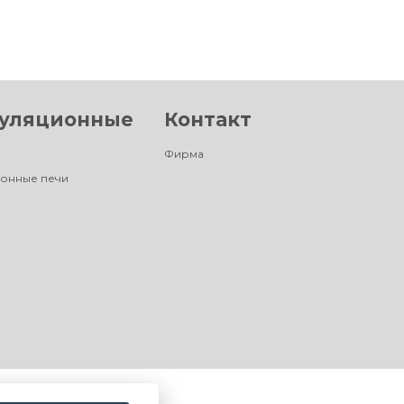
уляционные
Контакт
Фирма
онные печи