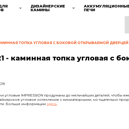
ДЛЯ
ДИЗАЙНЕРСКИЕ
АККУМУЛЯЦИОННЫ
ОВ
КАМИНЫ
ПЕЧИ
21 - КАМИННАЯ ТОПКА УГЛОВАЯ С БОКОВОЙ ОТКРЫВАЕМОЙ ДВЕРЦ
.21 - каминная топка угловая с
2019
ки угловые IMPRESSION продуманы до мельчайших деталей, чтобы еж
зайнерское угловое остекление с миниатюрными, но тщательно прор
сти. Больше информации
здесь
.